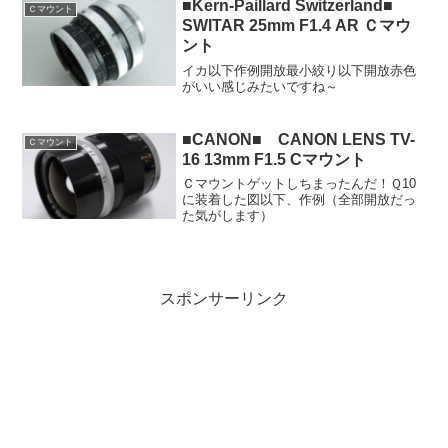
■Kern-Paillard Switzerland■
Ｃマウント
SWITAR 25mm F1.4 AR Ｃマウ
ント
イカ以下作例開放最小絞り以下開放赤色
がいい感じみたいですね～
■CANON■ CANON LENS TV-
Ｃマウント
16 13mm F1.5 Cマウント
Ｃマウントゲットしちまったんだ！Ｑ10
に装着した図以下、作例（全部開放だっ
た気がします）
スポンサーリンク