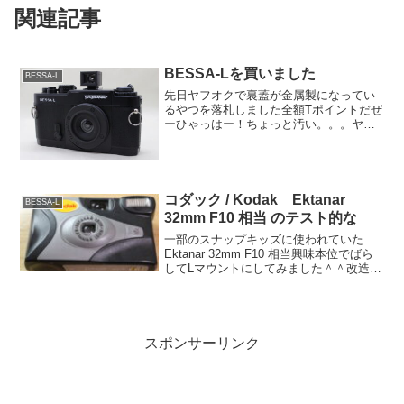
関連記事
BESSA-Lを買いました
BESSA-L
先日ヤフオクで裏蓋が金属製になってい
るやつを落札しました全額Tポイントだぜ
ーひゃっはー！ちょっと汚い。。。ヤフ
オク掲載時隠されていた塗装剥がれ！や
ってくれるぜ！電池蓋も汚れているぜ！
やってくれるぜ！コシナ製のジャンク一
眼レフの電池蓋と交換し...
コダック / Kodak Ektanar
BESSA-L
32mm F10 相当 のテスト的な
一部のスナップキッズに使われていた
Ektanar 32mm F10 相当興味本位でばら
してLマウントにしてみました＾＾改造後
の画像はまだなし（デザインはほかの物
とほぼ変わりませんｗ）逆光は厳しいで
すがレンズ付きフィルムのレンズにして
は良いの...
スポンサーリンク