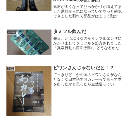
素材が固くなってひっかかりが増えてま
した以前から気になっていてやっと確認
できました割れて部品がはまって動かな
くなるはなくなったけどレンズが戻らな
くなる事案がたまに発生する模様、、こ
のタイプでも中華の部品は普通に使えま
タミフル飲んだ
menu
した本体のほうもちゃんと...
先日、いつぶりなのかインフルエンザに
かかりましてタミフルを処方されました
「異常行動♪ 異常行動♪」どうなるかな
ぁ、とか思っていたら２日位高熱でそれ
どころじゃありませんでした、、ただ飲
みだして４日目位かな熱も落ち着いてき
た時に昔の知り合いと妙...
ピワンさんじゃないだと！？
雑記
てっきりどこかの国のピワンさんがなん
となくな日本語でおカレーって言って本
を出したかと思ったら全然違ってい
た。。。ﾃﾍﾍﾟﾛ市販のルーだとお腹に負担
がかかりすぎちゃうのでカレーは最近自
分で作っています↓のやつの小さいのをカ
ルディで買っていたの...