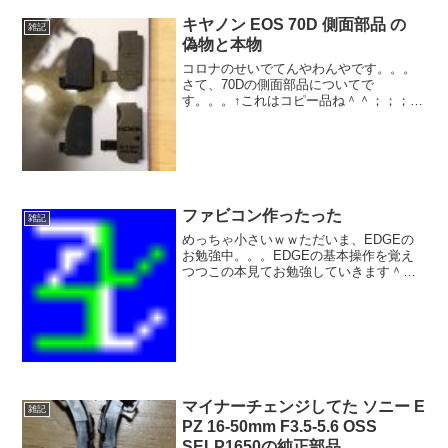
ほうで確認したら全然余裕でした＾＾；
キヤノン EOS 70D 側面部品 の
雑記
偽物と本物
コロナのせいでてんやわんやです。。。
さて、70Dの側面部品についてで
す。。。↑これはコピー品ね＾＾；；；交
換の仕方はEOS 70D のラバーを剥がして
（再利用できます）ねじ３本はずしてプ
ラカバーを外すだけです左下のネジが固
いときがありますの...
ファビコン作ったった
雑記
めっちゃ小さいｗｗただいま、EDGEの
お勉強中。。。EDGEの基本操作を覚え
つつこの本見てお勉強していきます＾＾
ULTIMATE PIXEL CREW REPORT ピク
セルアートではじめる背景の描き方
===================...
マイナーチェンジしてた ソニー E
雑記
PZ 16-50mm F3.5-5.6 OSS
SELP1650の純正部品