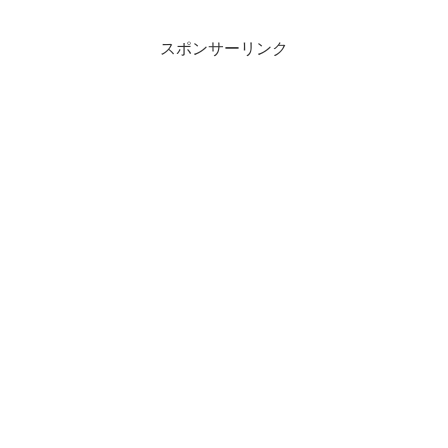
でなんでしょうかね？このレンズは微妙
に黄色いです。。。露...
スポンサーリンク