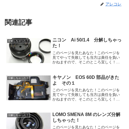
アレコレ
関連記事
ニコン Ai 50/1.4 分解しちゃっ
分解しちゃった！
た！
このページを見たあなた！このページを
見てやって失敗しても当方は責任を負い
かねますので、そこのところ宜しく！レ
ンズ内のクモリ汚れ・ヘリコイドの油切
れ的な感じです緩めて回してフィルター
枠を外しますじゃじゃん！このカニ目に
キヤノン EOS 60D 部品がきた
分解しちゃった！
ひっかけて前玉ユニットを...
よ その１
このページを見たあなた！このページを
見てやって失敗しても当方は責任を負い
かねますので、そこのところ宜しく！カ
ナダからこんにちは！注文から１０日く
らいですかね？英語ろくに分かりません
がなんとなくでなんとかなりました！背
LOMO SMENA 8M のレンズ分解
分解しちゃった！
面の一部品が欲しかっただ...
しちゃった！
このページを見たあなた！このページを